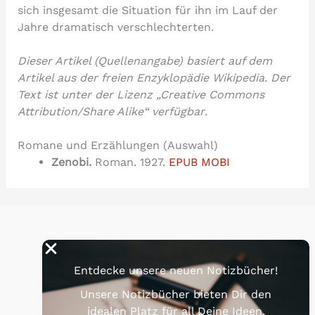
sich insgesamt die Situation für ihn im Lauf der
Jahre dramatisch verschlechterten.
Dieser Artikel (Quellenangabe) basiert auf dem
Artikel aus der freien Enzyklopädie Wikipedia. Der
Text ist unter der Lizenz „Creative Commons
Attribution/Share Alike“ verfügbar
.
Romane und Erzählungen (Auswahl)
Zenobi.
Roman. 1927.
EPUB
MOBI
Über uns
Nachhaltigkeit
Entdecke unsere neuen Notizbücher!
Datenschutzerklärung
Unsere Notizbücher bieten Dir den
Impressum
idealen Platz für all Deine Ideen,