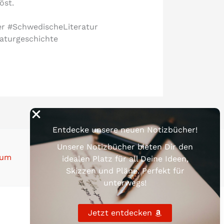
öst.
r #SchwedischeLiteratur
raturgeschichte
Entdecke unsere neuen Notizbücher!
Unsere Notizbücher bieten Dir den
sum
idealen Platz für all Deine Ideen,
Skizzen und Pläne. Perfekt für
unterwegs!
Jetzt entdecken