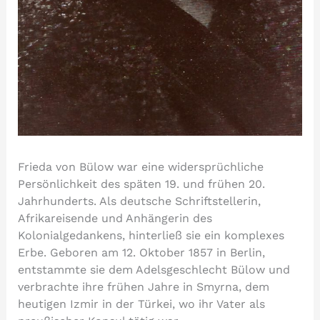
Frieda von Bülow war eine widersprüchliche
Persönlichkeit des späten 19. und frühen 20.
Jahrhunderts. Als deutsche Schriftstellerin,
Afrikareisende und Anhängerin des
Kolonialgedankens, hinterließ sie ein komplexes
Erbe. Geboren am 12. Oktober 1857 in Berlin,
entstammte sie dem Adelsgeschlecht Bülow und
verbrachte ihre frühen Jahre in Smyrna, dem
heutigen Izmir in der Türkei, wo ihr Vater als